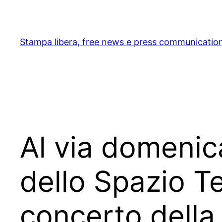
Skip
to
content
Stampa libera, free news e press communicatio
Al via domenic
dello Spazio Te
concerto della 