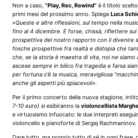
Non a caso,
“Play, Rec, Rewind”
è il titolo scel
primi mesi del prossimo anno. Spiega
Luca Schi
«Queste e altre riflessioni, sul tempo nella mus
fino al 4 dicembre. E forse, chissà, riflettere 
prospettiva del nostro rapporto con il divenire s
fosche prospettive fra realtà e distopia che ta
che, se la storia è maestra di vita, noi ne siamo
ascese sempre in bilico fra tragedia e farsa sian
per fortuna c’è la musica, meravigliosa “macchi
anche gli aspetti più spiacevoli».
Per il primo concerto della nuova stagione, intit
7-10 euro)
si esibiranno la
violoncellista Margh
e virtuosismo infuocato: le due interpreti esegui
violoncello e pianoforte di Sergej Rachmaninov.
Dare tutto, ma proprio tutto di sé in ogni frase