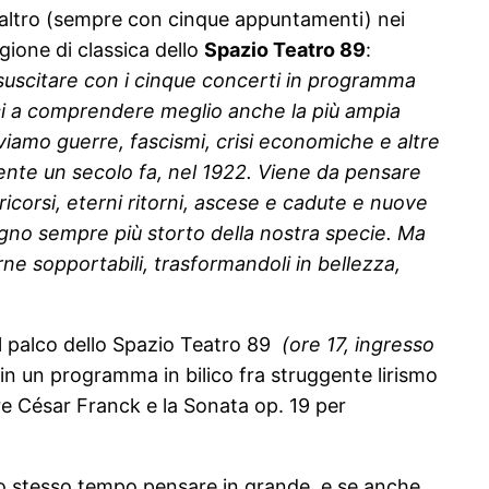
un altro (sempre con cinque appuntamenti) nei
agione di classica dello
Spazio Teatro 89
:
 suscitare con i cinque concerti in programma
arci a comprendere meglio anche la più ampia
oviamo guerre, fascismi, crisi economiche e altre
mente un secolo fa, nel 1922. Viene da pensare
ricorsi, eterni ritorni, ascese e cadute e nuove
 legno sempre più storto della nostra specie. Ma
e sopportabili, trasformandoli in bellezza,
l palco dello Spazio Teatro 89
(ore 17, ingresso
in un programma in bilico fra struggente lirismo
ore César Franck e la Sonata op. 19 per
llo stesso tempo pensare in grande, e se anche