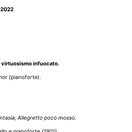
 2022
 virtuosismo infuocato.
hor (pianoforte).
ntasia; Allegretto poco mosso.
llo e pianoforte (1901)