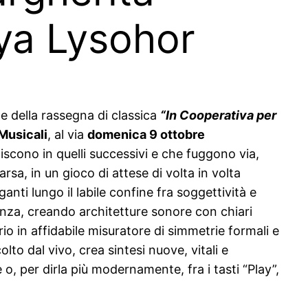
iya Lysohor
ne della rassegna di classica
“In Cooperativa per
Musicali
, al via
domenica 9 ottobre
niscono in quelli successivi e che fuggono via,
sa, in un gioco di attese di volta in volta
nti lungo il labile confine fra soggettività e
cenza, creando architetture sonore con chiari
io in affidabile misuratore di simmetrie formali e
lto dal vivo, crea sintesi nuove, vitali e
o, per dirla più modernamente, fra i tasti “Play”,