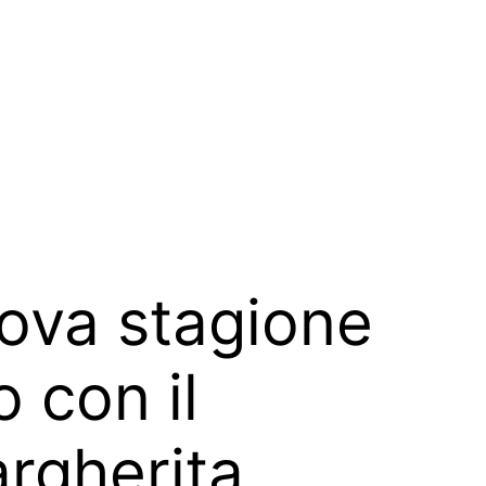
uova stagione
 con il
argherita