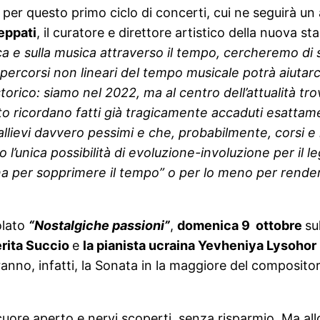
to per questo primo ciclo di concerti, cui ne seguirà 
eppati
, il curatore e direttore artistico della nuova st
ica e sulla musica attraverso il tempo, cercheremo di
sui percorsi non lineari del tempo musicale potrà aiut
torico: siamo nel 2022, ma al centro dell’attualità tr
nto ricordano fatti già tragicamente accaduti esatta
 allievi davvero pessimi e che, probabilmente, corsi e 
o l’unica possibilità di evoluzione-involuzione per il
na per sopprimere il tempo” o per lo meno per rendern
olato
“Nostalgiche passioni”
,
domenica 9 ottobre
su
erita Succio
e
la pianista ucraina Yevheniya Lysohor
ranno, infatti, la Sonata in la maggiore del composit
, cuore aperto e nervi scoperti, senza risparmio. Ma a