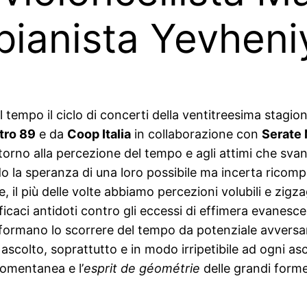
 pianista Yevhen
tempo il ciclo di concerti della ventitreesima stagio
tro 89
e da
Coop Italia
in collaborazione con
Serate 
Intorno alla percezione del tempo e agli attimi che sva
o la speranza di una loro possibile ma incerta ricompar
l più delle volte abbiamo percezioni volubili e zigzaga
ficaci antidoti contro gli eccessi di effimera evanes
asformano lo scorrere del tempo da potenziale avversar
ascolto, soprattutto e in modo irripetibile ad ogni asco
omentanea e l’
esprit de géométrie
delle grandi forme 