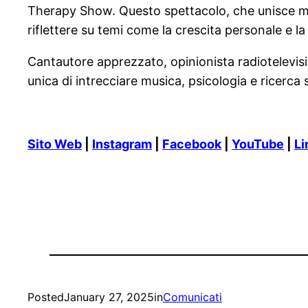
Therapy Show. Questo spettacolo, che unisce musi
riflettere su temi come la crescita personale e la 
Cantautore apprezzato, opinionista radiotelevisiv
unica di intrecciare musica, psicologia e ricerc
Sito Web
|
Instagram
|
Facebook
|
YouTube
|
Li
Posted
January 27, 2025
in
Comunicati