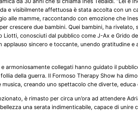
mica da 30 anni che si chiama Ines Tebaldi. “Lei è In
mida e visibilmente affettuosa è stata accolta con un c
aggio alle mamme, raccontando con emozione che In
 per crescere due bambini. Quei bambini, ha rivelato, 
o Liotti, conosciuti dal pubblico come J-Ax e Grido de
n applauso sincero e toccante, unendo gratitudine e
 armoniosamente collegati hanno guidato il pubblico i
 alla follia della guerra. Il Formoso Therapy Show ha di
 e musica, creando uno spettacolo che diverte, educ
ozionato, è rimasto per circa un’ora ad attendere Adrian
llezza una serata indimenticabile, capace di unire c