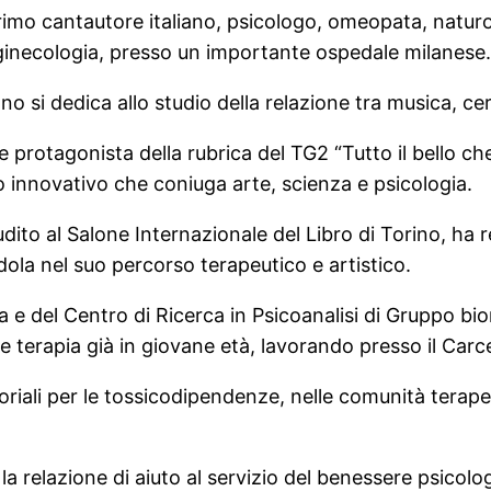
primo cantautore italiano, psicologo, omeopata, natur
 ginecologia, presso un importante ospedale milanese.
no si dedica allo studio della relazione tra musica, ce
otagonista della rubrica del TG2 “Tutto il bello che c
innovativo che coniuga arte, scienza e psicologia.
ito al Salone Internazionale del Libro di Torino, ha 
dola nel suo percorso terapeutico e artistico.
a e del Centro di Ricerca in Psicoanalisi di Gruppo b
 e terapia già in giovane età, lavorando presso il Carc
itoriali per le tossicodipendenze, nelle comunità terape
a relazione di aiuto al servizio del benessere psicolo