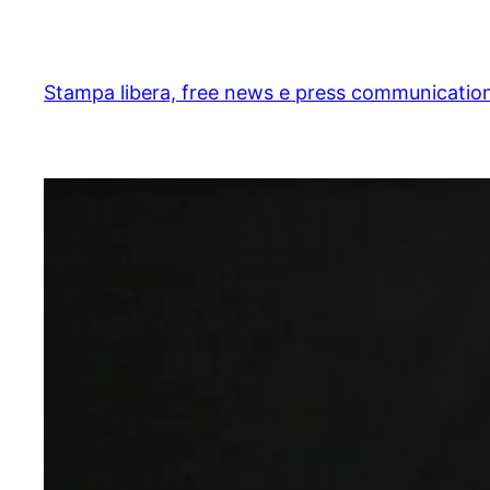
Skip
to
content
Stampa libera, free news e press communicatio