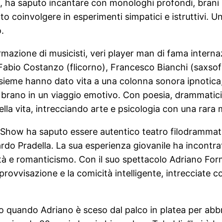
o, ha saputo incantare con monologhi profondi, brani
iato coinvolgere in esperimenti simpatici e istruttivi. 
.
azione di musicisti, veri player man di fama internaz
 Fabio Costanzo (flicorno), Francesco Bianchi (saxso
nsieme hanno dato vita a una colonna sonora ipnotica
brano in un viaggio emotivo. Con poesia, drammaticit
ella vita, intrecciando arte e psicologia con una rara 
 Show ha saputo essere autentico teatro filodrammatic
rdo Pradella. La sua esperienza giovanile ha incontrato
ità e romanticismo. Con il suo spettacolo Adriano For
ovvisazione e la comicità intelligente, intrecciate c
o quando Adriano è sceso dal palco in platea per abbr