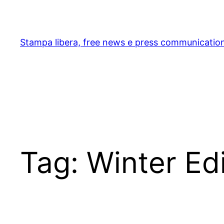
Skip
to
content
Stampa libera, free news e press communicatio
Tag:
Winter Edi