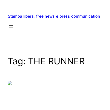
Skip
to
Stampa libera, free news e press communication
content
Tag:
THE RUNNER