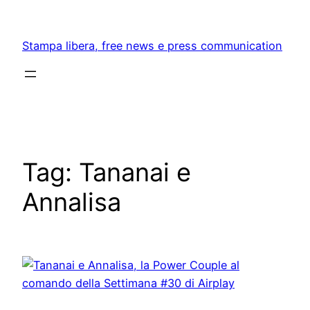
Skip
to
Stampa libera, free news e press communication
content
Tag:
Tananai e
Annalisa