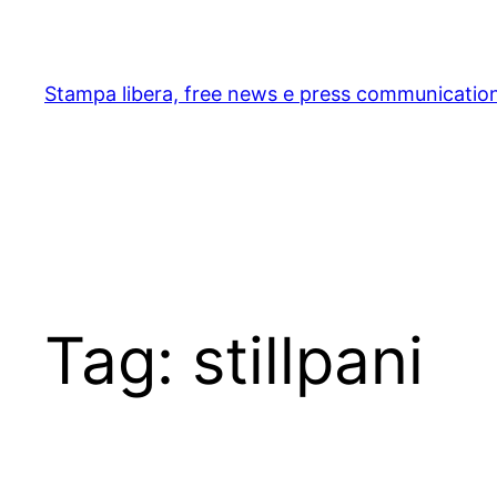
Skip
to
content
Stampa libera, free news e press communicatio
Tag:
stillpani