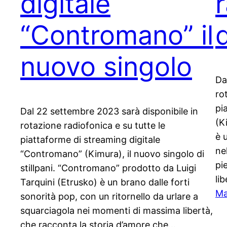
digitale
r
“Contromano” il
d
nuovo singolo
Da
ro
pi
Dal 22 settembre 2023 sarà disponibile in
(K
rotazione radiofonica e su tutte le
è 
piattaforme di streaming digitale
ne
“Contromano” (Kimura), il nuovo singolo di
pi
stillpani. “Contromano” prodotto da Luigi
li
Tarquini (Etrusko) è un brano dalle forti
Ma
sonorità pop, con un ritornello da urlare a
squarciagola nei momenti di massima libertà,
che racconta la storia d’amore che…