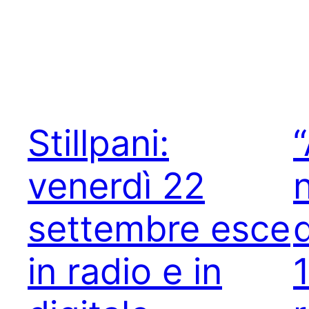
Stillpani:
“
venerdì 22
settembre esce
d
in radio e in