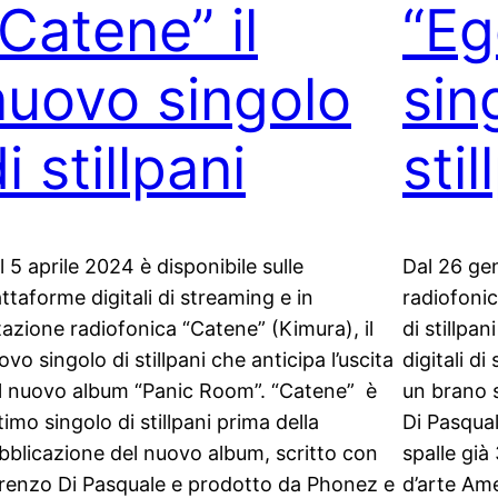
“Catene” il
“Eg
nuovo singolo
sin
i stillpani
stil
l 5 aprile 2024 è disponibile sulle
Dal 26 ge
attaforme digitali di streaming e in
radiofonic
tazione radiofonica “Catene” (Kimura), il
di stillpan
ovo singolo di stillpani che anticipa l’uscita
digitali d
l nuovo album “Panic Room”. “Catene” è
un brano 
ltimo singolo di stillpani prima della
Di Pasqual
bblicazione del nuovo album, scritto con
spalle già
renzo Di Pasquale e prodotto da Phonez e
d’arte Am