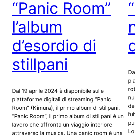
“Panic Room”
l’album
d’esordio di
d
stillpani
Da
pi
ro
Dal 19 aprile 2024 è disponibile sulle
nu
piattaforme digitali di streaming “Panic
de
Room” (Kimura), il primo album di stillpani.
l’u
“Panic Room”, il primo album di stillpani è un
pu
lavoro che affronta un viaggio interiore
Lo
attraverso la musica. Una panic room è una