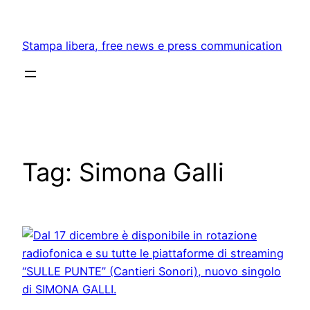
Skip
to
Stampa libera, free news e press communication
content
Tag:
Simona Galli