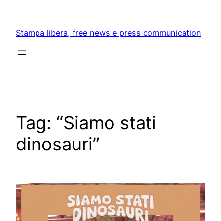
Skip
to
Stampa libera, free news e press communication
content
Tag:
“Siamo stati
dinosauri”