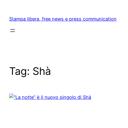
Skip
to
Stampa libera, free news e press communication
content
Tag:
Shà