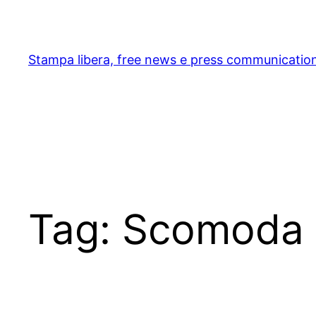
Skip
to
content
Stampa libera, free news e press communicatio
Tag:
Scomoda