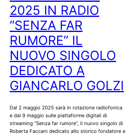
2025 IN RADIO
“SENZA FAR
RUMORE” IL
NUOVO SINGOLO
DEDICATO A
GIANCARLO GOLZI
Dal 2 maggio 2025 sarà in rotazione radiofonica
e dal 9 maggio sulle piattaforme digitali di
streaming “Senza far rumore”, il nuovo singolo di
Roberta Faccani dedicato allo storico fondatore e