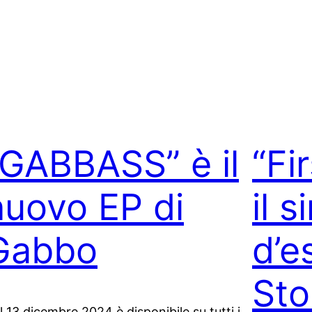
“GABBASS” è il
“Fi
nuovo EP di
il s
Gabbo
d’e
Sto
l 13 dicembre 2024 è disponibile su tutti i