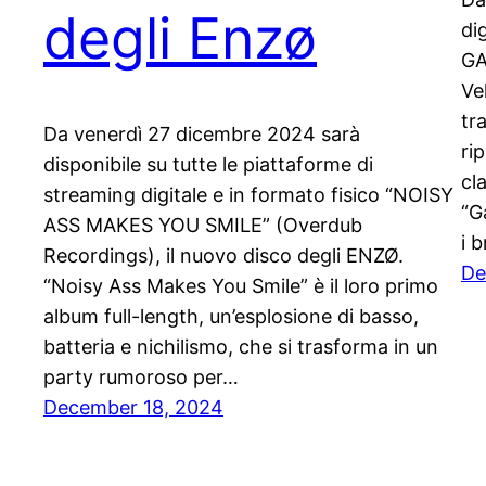
degli Enzø
di
GA
Ve
tr
Da venerdì 27 dicembre 2024 sarà
ri
disponibile su tutte le piattaforme di
cl
streaming digitale e in formato fisico “NOISY
“G
ASS MAKES YOU SMILE” (Overdub
i 
Recordings), il nuovo disco degli ENZØ.
De
“Noisy Ass Makes You Smile” è il loro primo
album full-length, un’esplosione di basso,
batteria e nichilismo, che si trasforma in un
party rumoroso per…
December 18, 2024