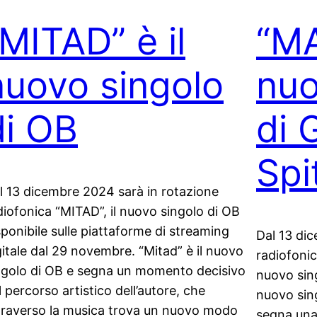
“MITAD” è il
“MA
nuovo singolo
nuo
di OB
di 
Spi
l 13 dicembre 2024 sarà in rotazione
diofonica “MITAD”, il nuovo singolo di OB
sponibile sulle piattaforme di streaming
Dal 13 di
gitale dal 29 novembre. “Mitad” è il nuovo
radiofonica
ngolo di OB e segna un momento decisivo
nuovo sing
l percorso artistico dell’autore, che
nuovo sing
traverso la musica trova un nuovo modo
segna una