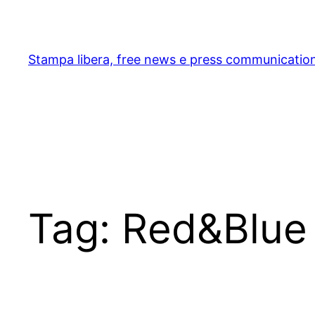
Skip
to
content
Stampa libera, free news e press communicatio
Tag:
Red&Blue