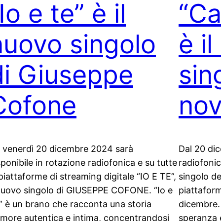
Io e te” è il
“Ca
nuovo singolo
è i
di Giuseppe
sin
Cofone
nov
 venerdì 20 dicembre 2024 sarà
Dal 20 di
sponibile in rotazione radiofonica e su tutte
radiofoni
 piattaforme di streaming digitale “IO E TE”,
singolo de
 nuovo singolo di GIUSEPPE COFONE. “Io e
piattaform
” è un brano che racconta una storia
dicembre. 
amore autentica e intima, concentrandosi
speranza 