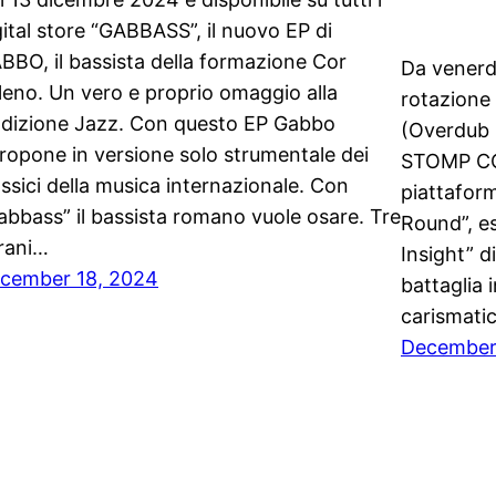
gital store “GABBASS”, il nuovo EP di
BBO, il bassista della formazione Cor
Da venerd
leno. Un vero e proprio omaggio alla
rotazione
adizione Jazz. Con questo EP Gabbo
(Overdub R
propone in versione solo strumentale dei
STOMP COL
assici della musica internazionale. Con
piattaform
abbass” il bassista romano vuole osare. Tre
Round”, es
brani…
Insight” d
cember 18, 2024
battaglia 
carismatic
December