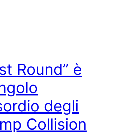
rst Round” è
ingolo
sordio degli
mp Collision