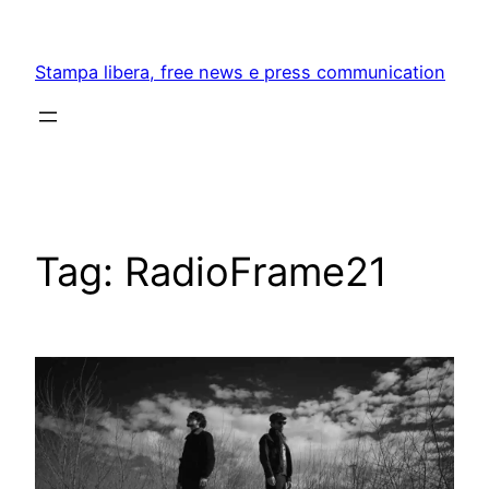
Skip
to
Stampa libera, free news e press communication
content
Tag:
RadioFrame21