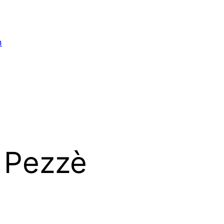
n
 Pezzè