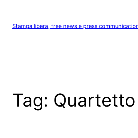
Skip
to
content
Stampa libera, free news e press communicatio
Tag:
Quartetto