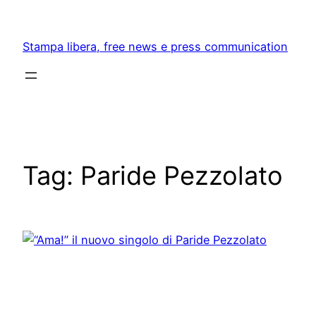
Skip
to
Stampa libera, free news e press communication
content
Tag:
Paride Pezzolato