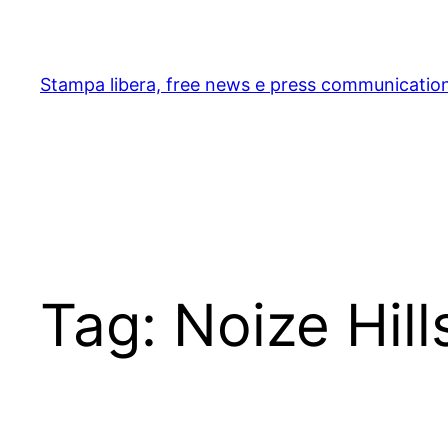
Skip
to
content
Stampa libera, free news e press communicatio
Tag:
Noize Hil