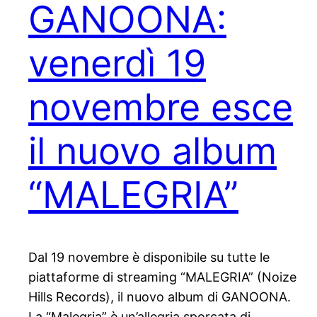
GANOONA:
venerdì 19
novembre esce
il nuovo album
“MALEGRIA”
Dal 19 novembre è disponibile su tutte le
piattaforme di streaming “MALEGRIA” (Noize
Hills Records), il nuovo album di GANOONA.
La “Malegria” è un’allegria sporcata di