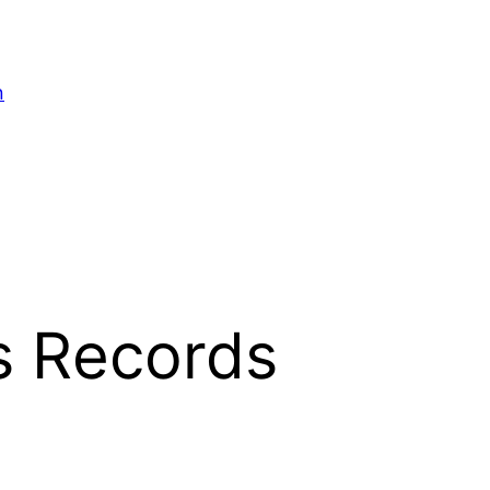
n
ls Records