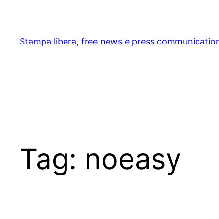
Skip
to
content
Stampa libera, free news e press communicatio
Tag:
noeasy