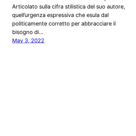
Articolato sulla cifra stilistica del suo autore,
quell’urgenza espressiva che esula dal
politicamente corretto per abbracciare il
bisogno di…
May 3, 2022
Stampa libera, free news e press communicatio