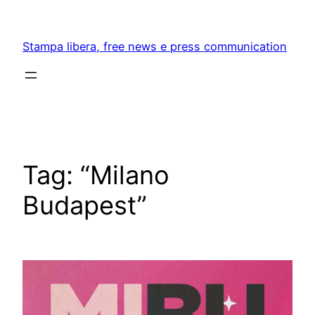
Skip
to
Stampa libera, free news e press communication
content
Tag:
“Milano
Budapest”