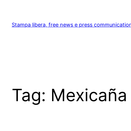
Skip
to
content
Stampa libera, free news e press communicatio
Tag:
Mexicaña