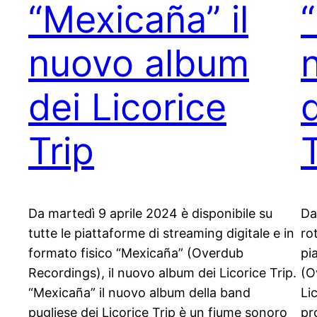
“Mexicaña” il
nuovo album
dei Licorice
Trip
Da martedì 9 aprile 2024 è disponibile su
Da
tutte le piattaforme di streaming digitale e in
ro
formato fisico “Mexicaña” (Overdub
pi
Recordings), il nuovo album dei Licorice Trip.
(O
“Mexicaña” il nuovo album della band
Li
pugliese dei Licorice Trip è un fiume sonoro
pr