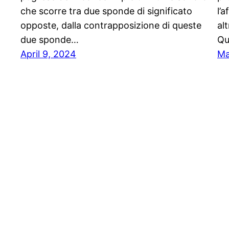
che scorre tra due sponde di significato
l’
opposte, dalla contrapposizione di queste
al
due sponde…
Qu
April 9, 2024
Ma
Stampa libera, free news e press communicatio