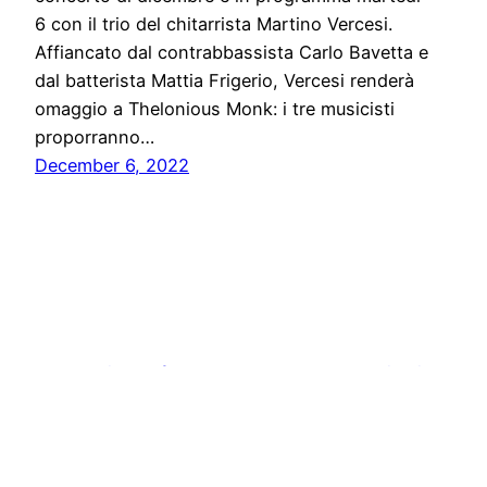
6 con il trio del chitarrista Martino Vercesi.
Affiancato dal contrabbassista Carlo Bavetta e
dal batterista Mattia Frigerio, Vercesi renderà
omaggio a Thelonious Monk: i tre musicisti
proporranno…
December 6, 2022
Stampa libera, free news e press communication
Proudly powered by
WordPress