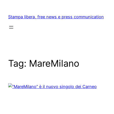
Skip
to
Stampa libera, free news e press communication
content
Tag:
MareMilano