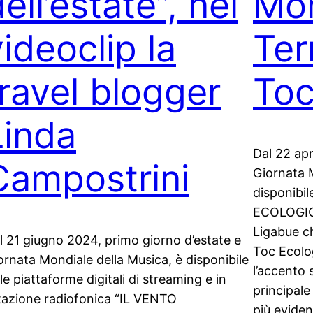
ell’estate”, nel
Mon
ideoclip la
Ter
travel blogger
Toc
Linda
Dal 22 apr
Campostrini
Giornata M
disponibil
ECOLOGICO
Ligabue ch
l 21 giugno 2024, primo giorno d’estate e
Toc Ecolo
ornata Mondiale della Musica, è disponibile
l’accento 
lle piattaforme digitali di streaming e in
principale
tazione radiofonica “IL VENTO
più evident