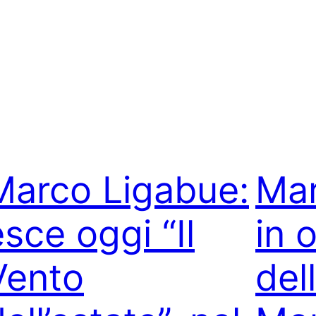
Marco Ligabue:
Mar
sce oggi “Il
in 
Vento
del