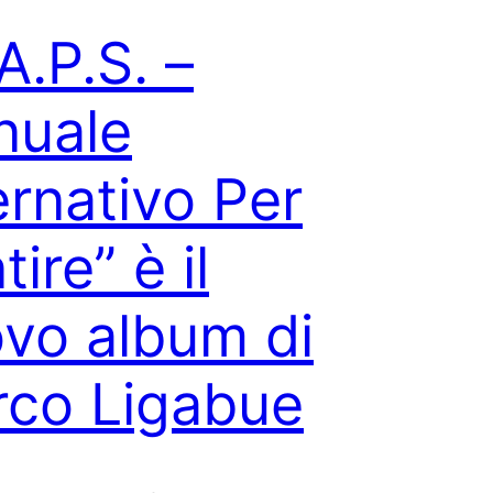
A.P.S. –
nuale
ernativo Per
ire” è il
vo album di
co Ligabue