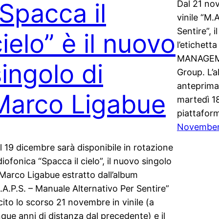
“Spacca il
Dal 21 no
vinile “M.
Sentire”, 
ielo” è il nuovo
l’etichet
MANAGEMEN
singolo di
Group. L’a
anteprima
Marco Ligabue
martedì 18
piattaform
November
l 19 dicembre sarà disponibile in rotazione
diofonica “Spacca il cielo”, il nuovo singolo
 Marco Ligabue estratto dall’album
.A.P.S. – Manuale Alternativo Per Sentire”
cito lo scorso 21 novembre in vinile (a
nque anni di distanza dal precedente) e il