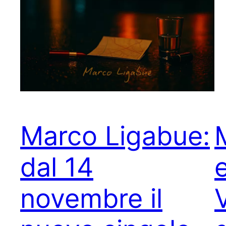
Marco Ligabue:
dal 14
e
novembre il