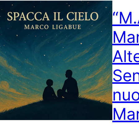
“M.
Ma
Alt
Sent
nuo
Mar