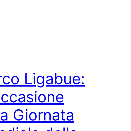
co Ligabue:
occasione
la Giornata