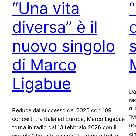
“Una vita
diversa” è il
c
nuovo singolo
di Marco
Ligabue
Da
ra
di
Reduce dal successo del 2025 con 109
“M
concerti tra Italia ed Europa, Marco Ligabue
us
torna in radio dal 13 febbraio 2026 con il
ci
singolo ‘Una vita diversa’. Il brano è tratto