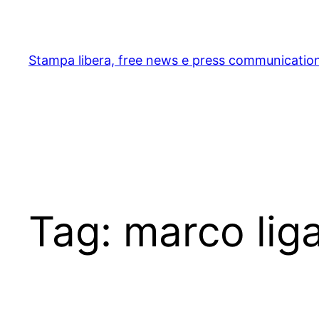
Skip
to
content
Stampa libera, free news e press communicatio
Tag:
marco lig