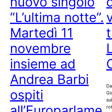
nuovo singolo
d
“L’ultima notte”.
v
Martedì 11
novembre
insieme ad
Andrea Barbi
Da
ospiti
Gi
su
all’Europarlame
ro