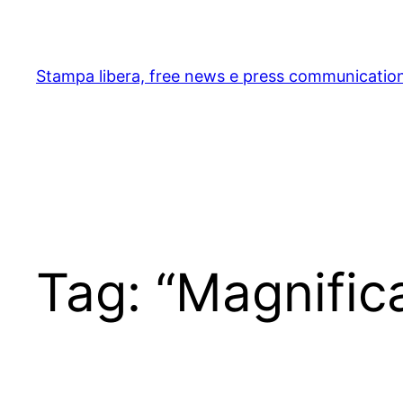
Skip
to
content
Stampa libera, free news e press communicatio
Tag:
“Magnific