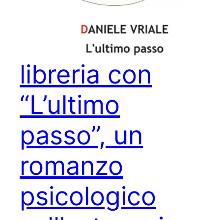
Daniele Vriale
di nuovo in
libreria con
“L’ultimo
passo”, un
romanzo
psicologico