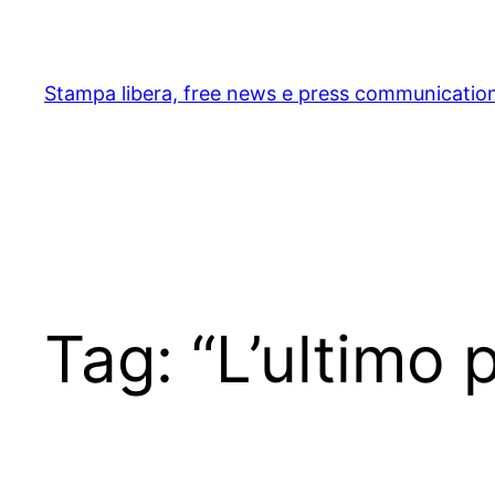
Skip
to
content
Stampa libera, free news e press communicatio
Tag:
“L’ultimo 