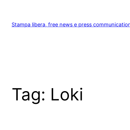
Skip
to
content
Stampa libera, free news e press communicatio
Tag:
Loki