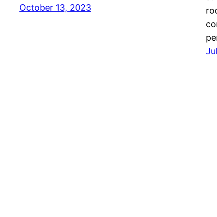
October 13, 2023
ro
co
pe
Ju
Stampa libera, free news e press communicatio