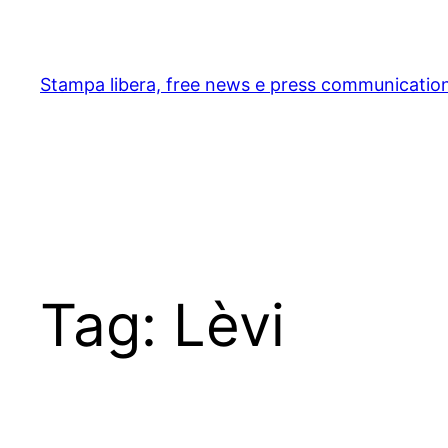
Skip
to
content
Stampa libera, free news e press communicatio
Tag:
Lèvi