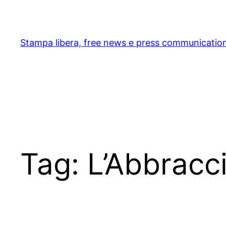
Skip
to
content
Stampa libera, free news e press communicatio
Tag:
L’Abbracc