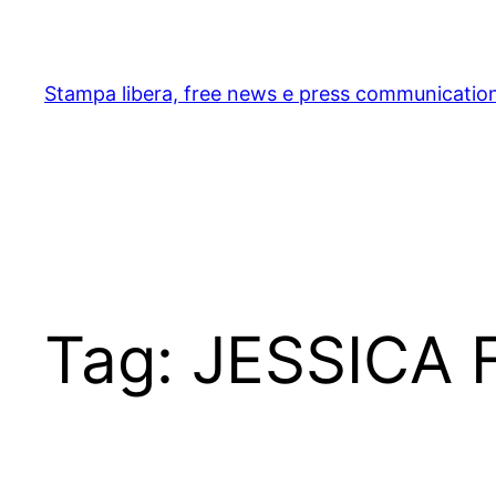
Skip
to
content
Stampa libera, free news e press communicatio
Tag:
JESSICA 