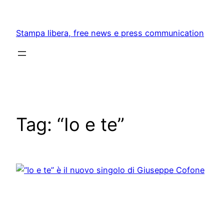
Skip
to
Stampa libera, free news e press communication
content
Tag:
“Io e te”