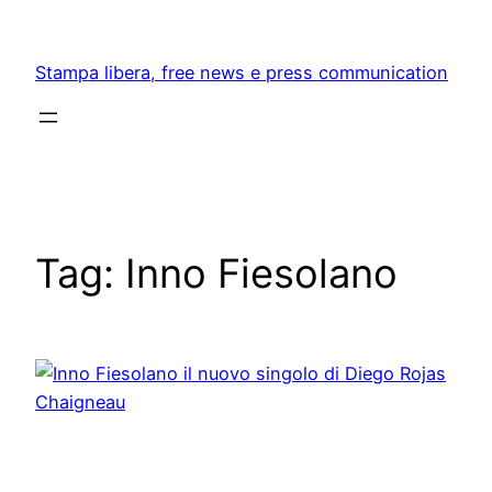
Skip
to
Stampa libera, free news e press communication
content
Tag:
Inno Fiesolano