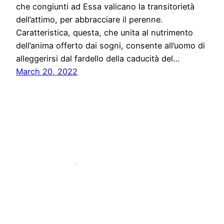
che congiunti ad Essa valicano la transitorietà
dell’attimo, per abbracciare il perenne.
Caratteristica, questa, che unita al nutrimento
dell’anima offerto dai sogni, consente all’uomo di
alleggerirsi dal fardello della caducità del…
March 20, 2022
Stampa libera, free news e press communication
Proudly powered by
WordPress