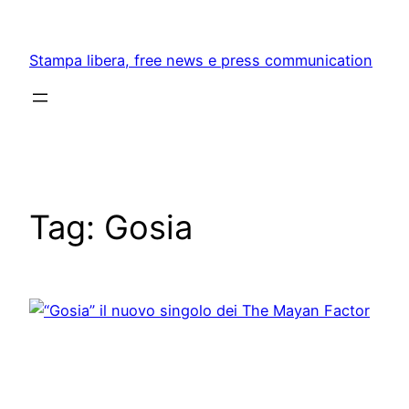
Skip
to
Stampa libera, free news e press communication
content
Tag:
Gosia