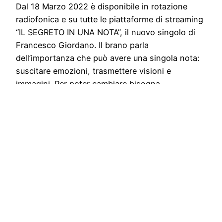
Dal 18 Marzo 2022 è disponibile in rotazione
radiofonica e su tutte le piattaforme di streaming
“IL SEGRETO IN UNA NOTA”, il nuovo singolo di
Francesco Giordano. Il brano parla
dell’importanza che può avere una singola nota:
suscitare emozioni, trasmettere visioni e
immagini. Per poter cambiare bisogna
concentrarsi sui piccoli dettagli, come una
singola nota…
March 24, 2022
Stampa libera, free news e press communication