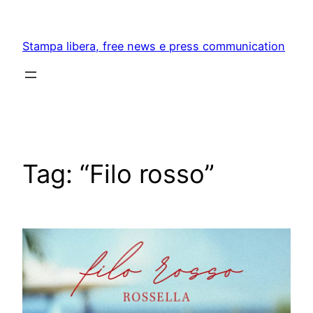
Skip
to
Stampa libera, free news e press communication
content
Tag:
“Filo rosso”