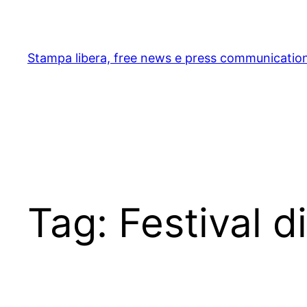
Skip
to
content
Stampa libera, free news e press communicatio
Tag:
Festival 