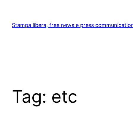
Skip
to
content
Stampa libera, free news e press communicatio
Tag:
etc