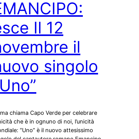
EMANCIPO:
sce Il 12
novembre il
nuovo singolo
“Uno”
ma chiama Capo Verde per celebrare
nicità che è in ognuno di noi, l’unicità
ndiale: “Uno” è il nuovo attesissimo
ngolo del cantautore romano Emancipo,