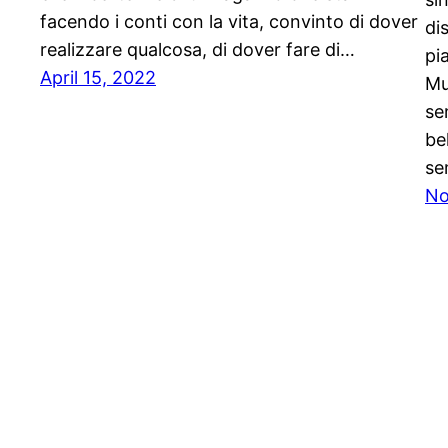
facendo i conti con la vita, convinto di dover
di
realizzare qualcosa, di dover fare di…
pi
April 15, 2022
Mu
se
be
se
No