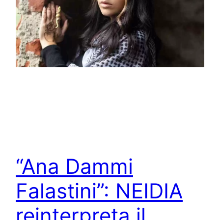
“Ana Dammi
Falastini”: NEIDIA
reinterpreta il