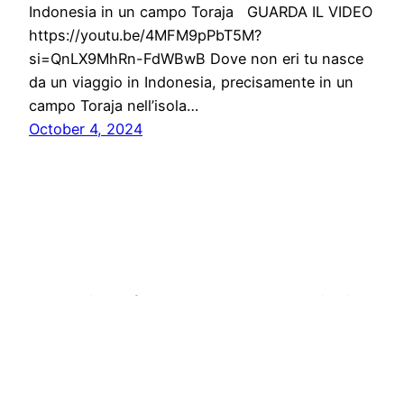
Indonesia in un campo Toraja GUARDA IL VIDEO
https://youtu.be/4MFM9pPbT5M?
si=QnLX9MhRn-FdWBwB Dove non eri tu nasce
da un viaggio in Indonesia, precisamente in un
campo Toraja nell’isola…
October 4, 2024
Stampa libera, free news e press communication
Proudly powered by
WordPress