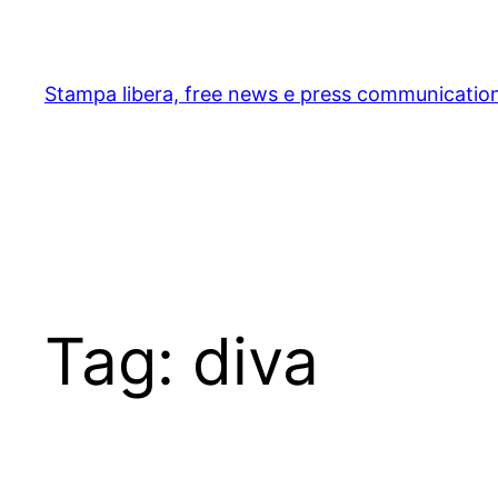
Skip
to
content
Stampa libera, free news e press communicatio
Tag:
diva