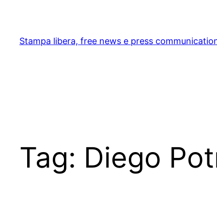
Skip
to
content
Stampa libera, free news e press communicatio
Tag:
Diego Pot