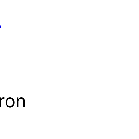
n
ron