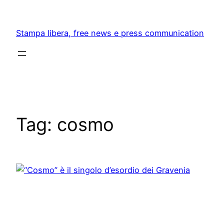
Skip
to
Stampa libera, free news e press communication
content
Tag:
cosmo