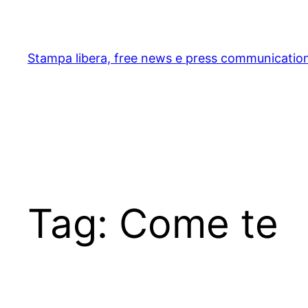
Skip
to
content
Stampa libera, free news e press communicatio
Tag:
Come te