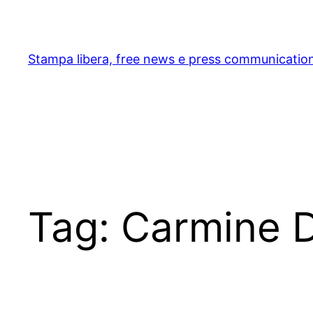
Skip
to
content
Stampa libera, free news e press communicatio
Tag:
Carmine 