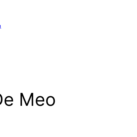
n
De Meo