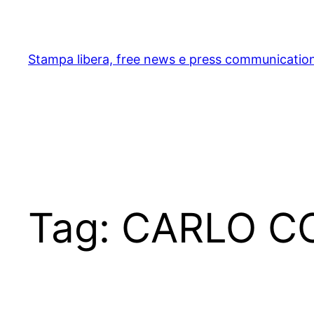
Skip
to
content
Stampa libera, free news e press communicatio
Tag:
CARLO C