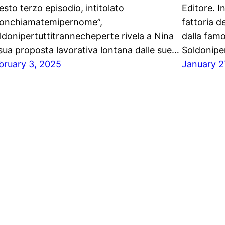
esto terzo episodio, intitolato
Editore. 
onchiamatemipernome”,
fattoria d
ldonipertuttitrannecheperte rivela a Nina
dalla famo
 sua proposta lavorativa lontana dalle sue…
Soldonipe
bruary 3, 2025
January 2