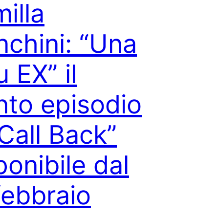
illa
nchini: “Una
u EX” il
nto episodio
“Call Back”
ponibile dal
febbraio