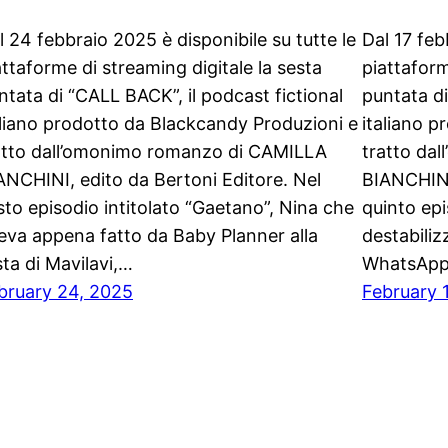
l 24 febbraio 2025 è disponibile su tutte le
Dal 17 feb
attaforme di streaming digitale la sesta
piattaform
ntata di “CALL BACK”, il podcast fictional
puntata di
aliano prodotto da Blackcandy Produzioni e
italiano 
atto dall’omonimo romanzo di CAMILLA
tratto da
ANCHINI, edito da Bertoni Editore. Nel
BIANCHINI
sto episodio intitolato “Gaetano”, Nina che
quinto epi
eva appena fatto da Baby Planner alla
destabili
sta di Mavilavi,…
WhatsAp
bruary 24, 2025
February 