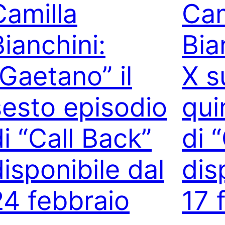
Camilla
Cam
Bianchini:
Bia
“Gaetano” il
X s
sesto episodio
qui
di “Call Back”
di 
disponibile dal
dis
24 febbraio
17 