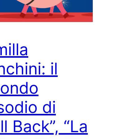
illa
chini: il
condo
sodio di
ll Back”, “La