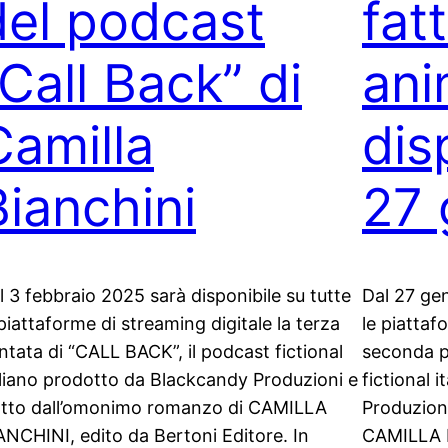
del podcast
fat
“Call Back” di
ani
Camilla
dis
Bianchini
27 
l 3 febbraio 2025 sarà disponibile su tutte
Dal 27 gen
 piattaforme di streaming digitale la terza
le piattaf
ntata di “CALL BACK”, il podcast fictional
seconda p
aliano prodotto da Blackcandy Produzioni e
fictional 
atto dall’omonimo romanzo di CAMILLA
Produzion
ANCHINI, edito da Bertoni Editore. In
CAMILLA B