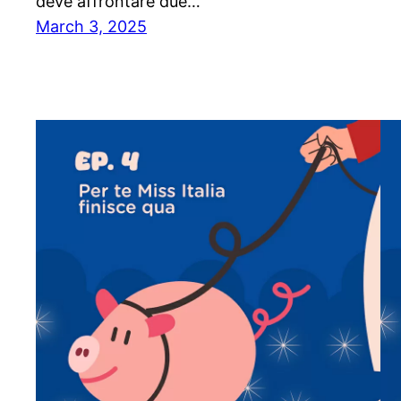
deve affrontare due…
March 3, 2025