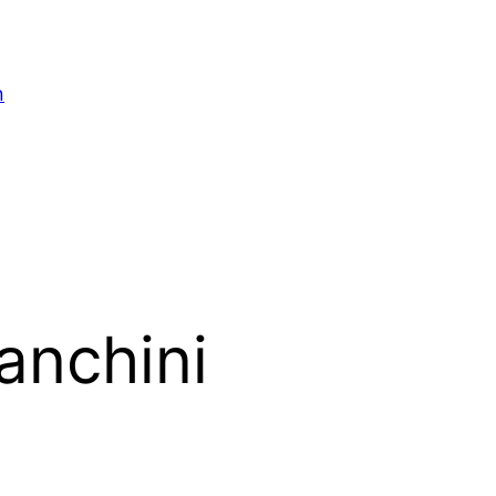
n
anchini