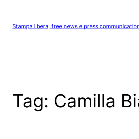
Skip
to
content
Stampa libera, free news e press communicatio
Tag:
Camilla Bi