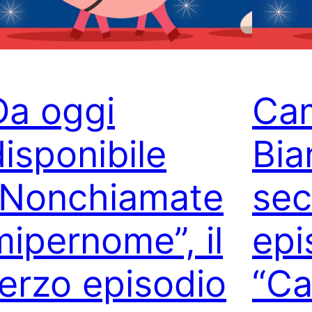
Da oggi
Cam
disponibile
Bian
“Nonchiamate
se
mipernome”, il
epi
terzo episodio
“Ca