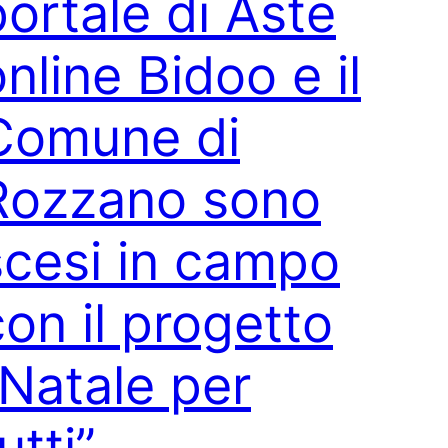
portale di Aste
nline Bidoo e il
Comune di
Rozzano sono
scesi in campo
con il progetto
“Natale per
utti”