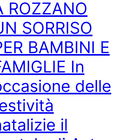
A ROZZANO
UN SORRISO
PER BAMBINI E
FAMIGLIE In
occasione delle
estività
atalizie il