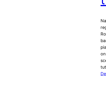
Na
re
Ro
ba
pi
on
sc
tu
De