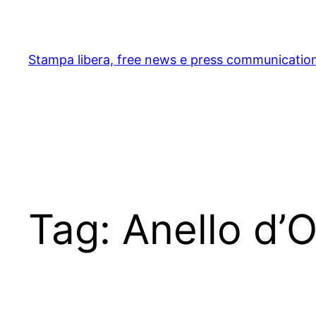
Skip
to
content
Stampa libera, free news e press communicatio
Tag:
Anello d’