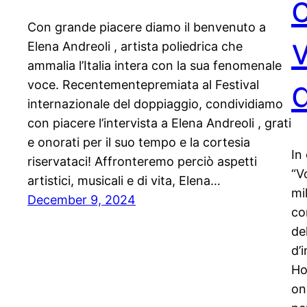
Con grande piacere diamo il benvenuto a
Elena Andreoli , artista poliedrica che
ammalia l’Italia intera con la sua fenomenale
d
voce. Recentementepremiata al Festival
internazionale del doppiaggio, condividiamo
con piacere l’intervista a Elena Andreoli , grati
e onorati per il suo tempo e la cortesia
In
riservataci! Affronteremo perciò aspetti
“V
artistici, musicali e di vita, Elena…
mi
December 9, 2024
co
de
d’
Ho
on