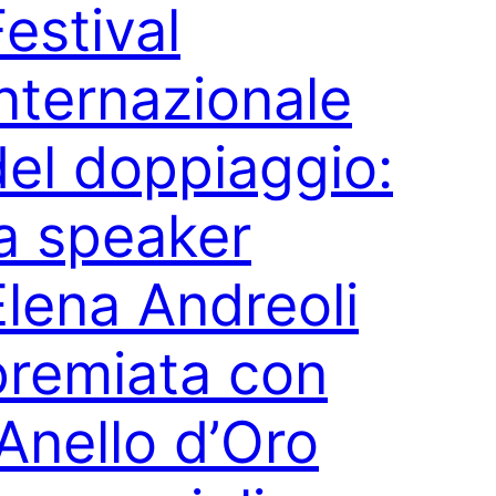
Festival
internazionale
del doppiaggio:
la speaker
Elena Andreoli
premiata con
’Anello d’Oro