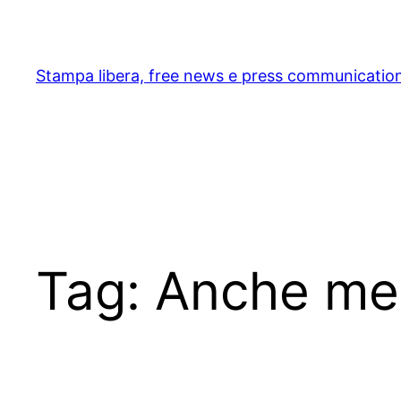
Skip
to
content
Stampa libera, free news e press communicatio
Tag:
Anche me