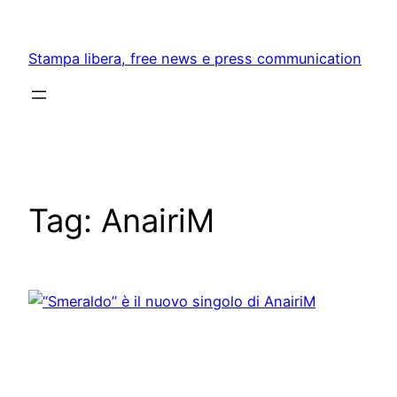
Skip
to
Stampa libera, free news e press communication
content
Tag:
AnairiM